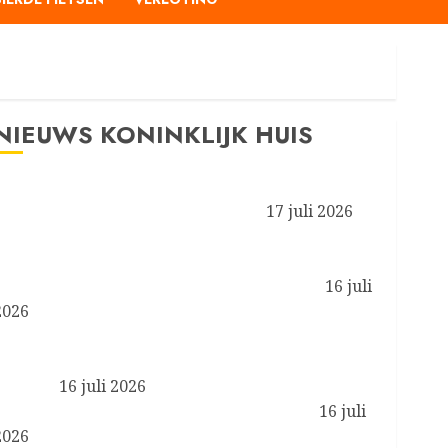
NIEUWS KONINKLIJK HUIS
Prinses van Oranje en Koninklijke Stallen aanwezig
bij de FEI Wereldruiterspelen 2026
17 juli 2026
Koningin Máxima aanwezig bij symposium ‘Less is
More’ van het programma Zorgevaluatie en Gepast
Gebruik in de medisch-specialistische zorg
16 juli
2026
Koningin Máxima en minister Boekholt – O’Sullivan
bezoeken de Achterhoek in het kader van biobased
bouwen
16 juli 2026
Koning brengt werkbezoek aan Liverpool
16 juli
2026