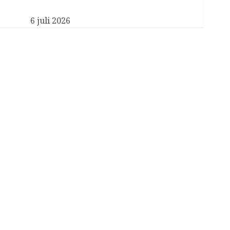
Nieuwe particulier secretaris voor Koningin
Máxima
6 juli 2026