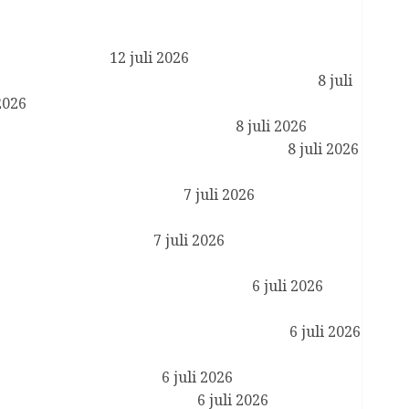
Reactie Koning Willem-Alexander en Koningin
Maxima op het overlijden van Sheikh Hamad bin
Khalifa Al Thani
12 juli 2026
Koning ontvangt ambassadeurs ter beëdiging
8 juli
2026
Koning opent Museumpark VONK
8 juli 2026
Koningin Máxima opent WorldPride 2026
8 juli 2026
Prinses van Oranje rondt opdracht bij de
Koninklijke Luchtmacht af
7 juli 2026
Geloofsbrieven ambassadeurs Duitsland,
Bangladesh en Guinee
7 juli 2026
Koningin Máxima en minister Vijlbrief op
werkbezoek in Amsterdam Zuidoost
6 juli 2026
Koningin Máxima ontvangt CEO van JPMorgan
Chase in kader van financiële gezondheid
6 juli 2026
Koning ontvangt staatssecretaris van Onderwijs,
Cultuur en Wetenschap
6 juli 2026
Koningsdag 2027 in Lelystad
6 juli 2026