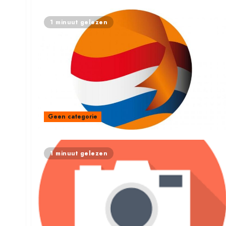
1 minuut gelezen
Geen categorie
1 minuut gelezen