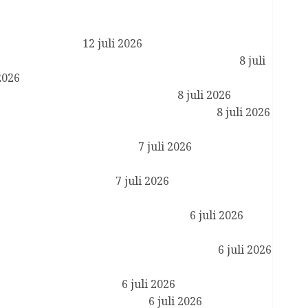
Reactie Koning Willem-Alexander en Koningin
Maxima op het overlijden van Sheikh Hamad bin
Khalifa Al Thani
12 juli 2026
Koning ontvangt ambassadeurs ter beëdiging
8 juli
2026
Koning opent Museumpark VONK
8 juli 2026
Koningin Máxima opent WorldPride 2026
8 juli 2026
Prinses van Oranje rondt opdracht bij de
Koninklijke Luchtmacht af
7 juli 2026
Geloofsbrieven ambassadeurs Duitsland,
Bangladesh en Guinee
7 juli 2026
Koningin Máxima en minister Vijlbrief op
werkbezoek in Amsterdam Zuidoost
6 juli 2026
Koningin Máxima ontvangt CEO van JPMorgan
Chase in kader van financiële gezondheid
6 juli 2026
Koning ontvangt staatssecretaris van Onderwijs,
Cultuur en Wetenschap
6 juli 2026
Koningsdag 2027 in Lelystad
6 juli 2026