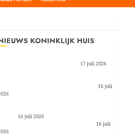
NIEUWS KONINKLIJK HUIS
Prinses van Oranje en Koninklijke Stallen aanwezig
bij de FEI Wereldruiterspelen 2026
17 juli 2026
Koningin Máxima aanwezig bij symposium ‘Less is
More’ van het programma Zorgevaluatie en Gepast
Gebruik in de medisch-specialistische zorg
16 juli
2026
Koningin Máxima en minister Boekholt – O’Sullivan
bezoeken de Achterhoek in het kader van biobased
bouwen
16 juli 2026
Koning brengt werkbezoek aan Liverpool
16 juli
2026