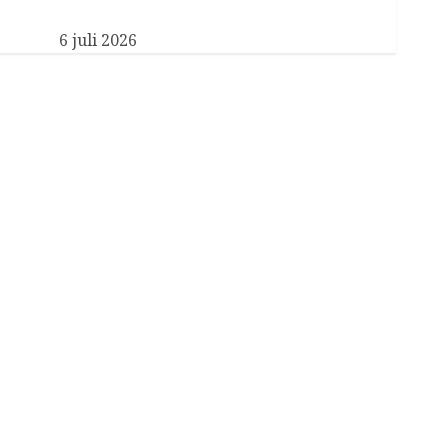
Nieuwe particulier secretaris voor Koningin
Máxima
6 juli 2026