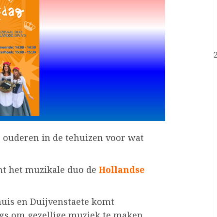
e ouderen in de tehuizen voor wat
t het muzikale duo de
Hollandse
huis en Duijvenstaete komt
gs om gezellige muziek te maken.