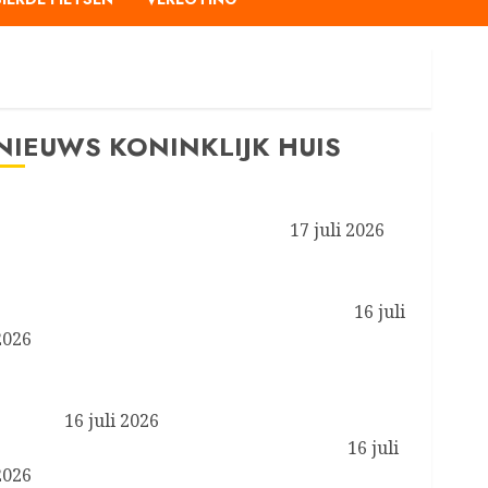
NIEUWS KONINKLIJK HUIS
Prinses van Oranje en Koninklijke Stallen aanwezig
bij de FEI Wereldruiterspelen 2026
17 juli 2026
Koningin Máxima aanwezig bij symposium ‘Less is
More’ van het programma Zorgevaluatie en Gepast
Gebruik in de medisch-specialistische zorg
16 juli
2026
Koningin Máxima en minister Boekholt – O’Sullivan
bezoeken de Achterhoek in het kader van biobased
bouwen
16 juli 2026
Koning brengt werkbezoek aan Liverpool
16 juli
2026