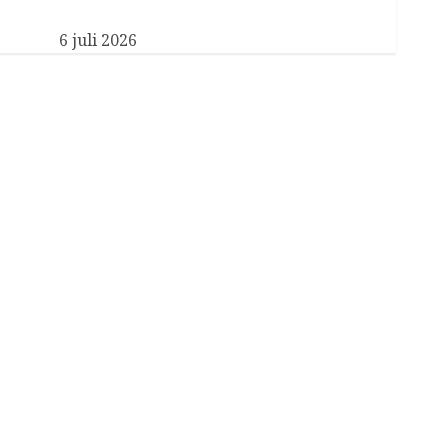
Nieuwe particulier secretaris voor Koningin
Máxima
6 juli 2026