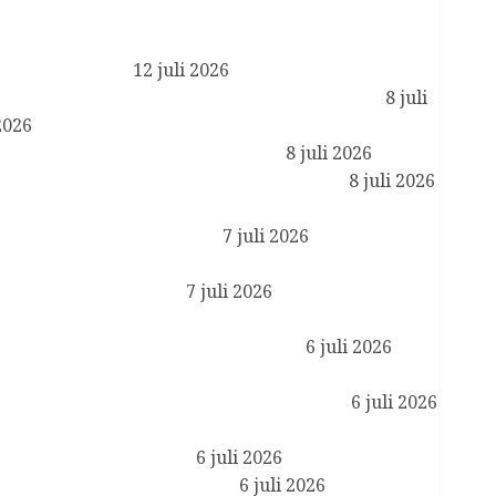
Reactie Koning Willem-Alexander en Koningin
Maxima op het overlijden van Sheikh Hamad bin
Khalifa Al Thani
12 juli 2026
Koning ontvangt ambassadeurs ter beëdiging
8 juli
2026
Koning opent Museumpark VONK
8 juli 2026
Koningin Máxima opent WorldPride 2026
8 juli 2026
Prinses van Oranje rondt opdracht bij de
Koninklijke Luchtmacht af
7 juli 2026
Geloofsbrieven ambassadeurs Duitsland,
Bangladesh en Guinee
7 juli 2026
Koningin Máxima en minister Vijlbrief op
werkbezoek in Amsterdam Zuidoost
6 juli 2026
Koningin Máxima ontvangt CEO van JPMorgan
Chase in kader van financiële gezondheid
6 juli 2026
Koning ontvangt staatssecretaris van Onderwijs,
Cultuur en Wetenschap
6 juli 2026
Koningsdag 2027 in Lelystad
6 juli 2026