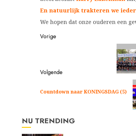
En natuurlijk trakteren we ieder
We hopen dat onze ouderen een ge
Bericht
Vorige
navigatie
Vorig
bericht:
Volgende
Volgend
bericht:
Countdown naar KONINGSDAG (5)
NU TRENDING