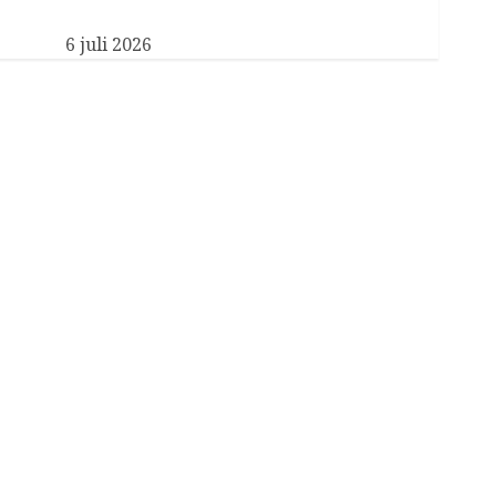
Nieuwe particulier secretaris voor Koningin
Máxima
6 juli 2026