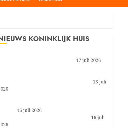
NIEUWS KONINKLIJK HUIS
Prinses van Oranje en Koninklijke Stallen aanwezig
bij de FEI Wereldruiterspelen 2026
17 juli 2026
Koningin Máxima aanwezig bij symposium ‘Less is
More’ van het programma Zorgevaluatie en Gepast
Gebruik in de medisch-specialistische zorg
16 juli
2026
Koningin Máxima en minister Boekholt – O’Sullivan
bezoeken de Achterhoek in het kader van biobased
bouwen
16 juli 2026
Koning brengt werkbezoek aan Liverpool
16 juli
2026