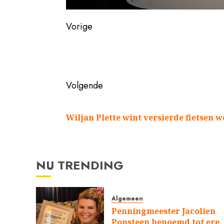
Vorige
Vorig
bericht:
Volgende
Volgend
bericht:
Wiljan Plette wint versierde fietsen w
NU TRENDING
Algemeen
Penningmeester Jacolien
Ponsteen benoemd tot ere