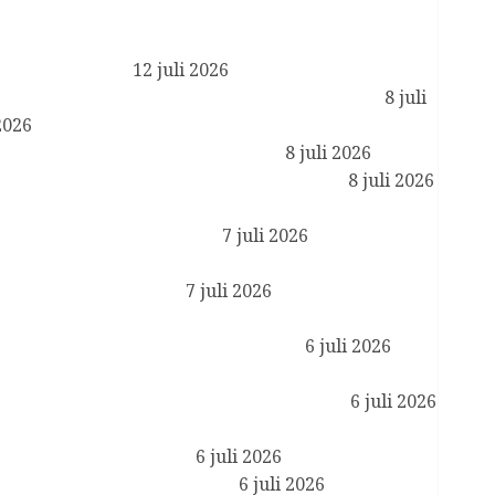
Reactie Koning Willem-Alexander en Koningin
Maxima op het overlijden van Sheikh Hamad bin
Khalifa Al Thani
12 juli 2026
Koning ontvangt ambassadeurs ter beëdiging
8 juli
2026
Koning opent Museumpark VONK
8 juli 2026
Koningin Máxima opent WorldPride 2026
8 juli 2026
Prinses van Oranje rondt opdracht bij de
Koninklijke Luchtmacht af
7 juli 2026
Geloofsbrieven ambassadeurs Duitsland,
Bangladesh en Guinee
7 juli 2026
Koningin Máxima en minister Vijlbrief op
werkbezoek in Amsterdam Zuidoost
6 juli 2026
Koningin Máxima ontvangt CEO van JPMorgan
Chase in kader van financiële gezondheid
6 juli 2026
Koning ontvangt staatssecretaris van Onderwijs,
Cultuur en Wetenschap
6 juli 2026
Koningsdag 2027 in Lelystad
6 juli 2026