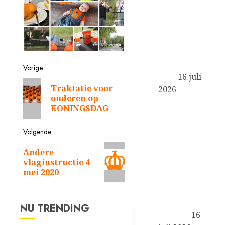
programma
Zorgevaluatie
en Gepast
Gebruik in de
medisch-
specialistische
Vorige
zorg
16 juli
Vorig
Traktatie voor
2026
bericht:
ouderen op
Koningin
KONINGSDAG
Máxima en
minister
Volgende
Boekholt –
Volgend
O’Sullivan
Andere
bericht:
vlaginstructie 4
bezoeken de
mei 2020
Achterhoek in
het kader van
biobased
NU TRENDING
bouwen
16