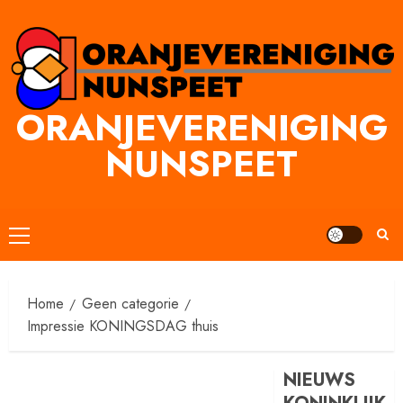
Ga
naar
inhoud
ORANJEVERENIGING
NUNSPEET
Primair
menu
Home
Geen categorie
Impressie KONINGSDAG thuis
NIEUWS