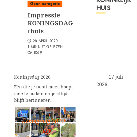
KONINKLIJK
Geen categorie
HUIS
Impressie
KONINGSDAG
Prinses van
thuis
Oranje en
Koninklijke
28 APRIL 2020
Stallen
1 MINUUT GELEZEN
1069
aanwezig bij
de FEI
Wereldruiterspe
2026
17 juli
Koningsdag 2020.
2026
Eén die je nooit meer hoopt
Koningin
mee te maken en je altijd
Máxima
blijft herinneren.
aanwezig bij
Bericht
symposium
‘Less is More’
navigatie
van het