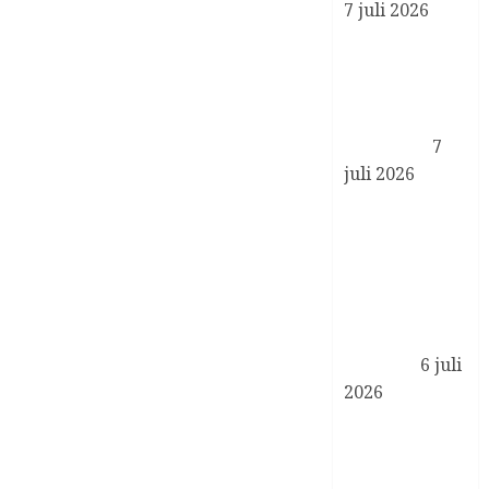
7 juli 2026
Geloofsbrieven
ambassadeurs
Duitsland,
Bangladesh
en Guinee
7
juli 2026
Koningin
Máxima en
minister
Vijlbrief op
werkbezoek
in Amsterdam
Zuidoost
6 juli
2026
Koningin
Máxima
ontvangt CEO