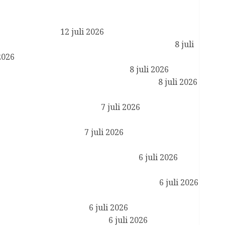
Reactie Koning Willem-Alexander en Koningin
Maxima op het overlijden van Sheikh Hamad bin
Khalifa Al Thani
12 juli 2026
Koning ontvangt ambassadeurs ter beëdiging
8 juli
2026
Koning opent Museumpark VONK
8 juli 2026
Koningin Máxima opent WorldPride 2026
8 juli 2026
Prinses van Oranje rondt opdracht bij de
Koninklijke Luchtmacht af
7 juli 2026
Geloofsbrieven ambassadeurs Duitsland,
Bangladesh en Guinee
7 juli 2026
Koningin Máxima en minister Vijlbrief op
werkbezoek in Amsterdam Zuidoost
6 juli 2026
Koningin Máxima ontvangt CEO van JPMorgan
Chase in kader van financiële gezondheid
6 juli 2026
Koning ontvangt staatssecretaris van Onderwijs,
Cultuur en Wetenschap
6 juli 2026
Koningsdag 2027 in Lelystad
6 juli 2026