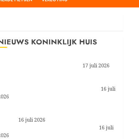
NIEUWS KONINKLIJK HUIS
Prinses van Oranje en Koninklijke Stallen aanwezig
bij de FEI Wereldruiterspelen 2026
17 juli 2026
Koningin Máxima aanwezig bij symposium ‘Less is
More’ van het programma Zorgevaluatie en Gepast
Gebruik in de medisch-specialistische zorg
16 juli
2026
Koningin Máxima en minister Boekholt – O’Sullivan
bezoeken de Achterhoek in het kader van biobased
bouwen
16 juli 2026
Koning brengt werkbezoek aan Liverpool
16 juli
2026