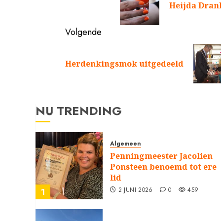
bericht:
Heijda Dran
Volgende
Volgend
bericht:
Herdenkingsmok uitgedeeld
NU TRENDING
Algemeen
Penningmeester Jacolien
Ponsteen benoemd tot ere
lid
2 JUNI 2026
0
459
1