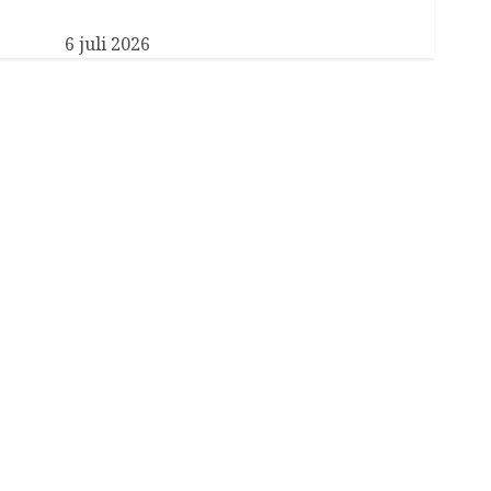
Nieuwe particulier secretaris voor Koningin
Máxima
6 juli 2026