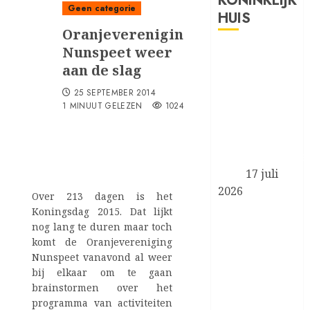
KONINKLIJK
Geen categorie
HUIS
Oranjevereniging
Nunspeet weer
Prinses van
aan de slag
Oranje en
Koninklijke
25 SEPTEMBER 2014
Stallen
1 MINUUT GELEZEN
1024
aanwezig bij
de FEI
Wereldruiterspe
2026
17 juli
2026
Over 213 dagen is het
Koningin
Koningsdag 2015. Dat lijkt
Máxima
nog lang te duren maar toch
komt de Oranjevereniging
aanwezig bij
Nunspeet vanavond al weer
symposium
bij elkaar om te gaan
‘Less is More’
brainstormen over het
van het
programma van activiteiten