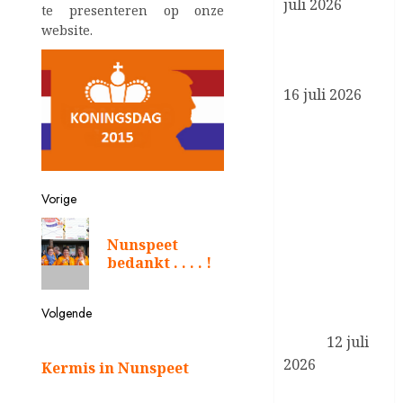
juli 2026
te presenteren op onze
Koning brengt
website.
werkbezoek
Bericht
aan Liverpool
16 juli 2026
navigatie
Reactie
Koning
Willem-
Alexander en
Vorige
Koningin
Vorig
Maxima op
Nunspeet
bericht:
het overlijden
bedankt . . . . !
van Sheikh
Hamad bin
Volgende
Khalifa Al
Thani
12 juli
Volgend
bericht:
2026
Kermis in Nunspeet
Koning