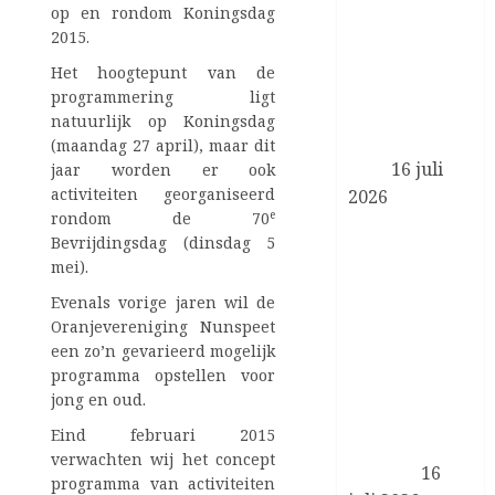
programma
op en rondom Koningsdag
Zorgevaluatie
2015.
en Gepast
Het hoogtepunt van de
Gebruik in de
programmering ligt
medisch-
natuurlijk op Koningsdag
specialistische
(maandag 27 april), maar dit
zorg
16 juli
jaar worden er ook
activiteiten georganiseerd
2026
e
rondom de 70
Koningin
Bevrijdingsdag (dinsdag 5
Máxima en
mei).
minister
Evenals vorige jaren wil de
Boekholt –
Oranjevereniging Nunspeet
O’Sullivan
een zo’n gevarieerd mogelijk
bezoeken de
programma opstellen voor
Achterhoek in
jong en oud.
het kader van
Eind februari 2015
biobased
verwachten wij het concept
bouwen
16
programma van activiteiten