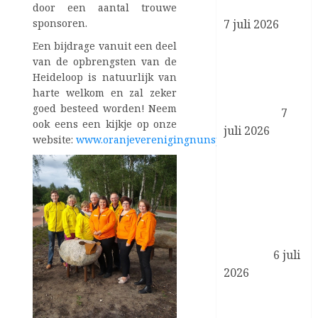
Luchtmacht af
door een aantal trouwe
sponsoren.
7 juli 2026
Geloofsbrieven
Een bijdrage vanuit een deel
ambassadeurs
van de opbrengsten van de
Duitsland,
Heideloop is natuurlijk van
harte welkom en zal zeker
Bangladesh
goed besteed worden! Neem
en Guinee
7
ook eens een kijkje op onze
juli 2026
website:
www.oranjeverenigingnunspeet.nl
Koningin
Máxima en
Bericht
minister
navigatie
Vijlbrief op
werkbezoek
in Amsterdam
Zuidoost
6 juli
2026
Koningin
Máxima