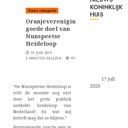
KONINKLIJK
Geen categorie
HUIS
Oranjevereniging
goede doel van
Prinses van
Nunspeetse
Oranje en
Heideloop
Koninklijke
Stallen
19 JUNI 2015
aanwezig bij
2 MINUTEN GELEZEN
972
de FEI
Wereldruiterspe
2026
17 juli
2026
“De Nunspeetse Heideloop is
echt de mooiste nog niet
Koningin
door het grote publiek
Máxima
ontdekte heideloop van
aanwezig bij
Nederland! En wat mij
symposium
betreft mag dat zo blijven.”
‘Less is More’
Bovenstaande reactie was te