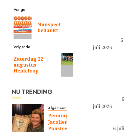
ontvangt CEO
Vorige
van JPMorgan
Chase in
Vorig
Nunspeet
bericht:
kader van
bedankt!
financiële
gezondheid
6
Volgende
juli 2026
Koning
Volgend
Zaterdag 22
ontvangt
bericht:
augustus
staatssecretaris
Heideloop
van
Onderwijs,
NU TRENDING
Cultuur en
Wetenschap
6
juli 2026
Algemeen
Koningsdag
Penningmeester
2027 in
Jacolien
Ponsteen
Lelystad
6 juli