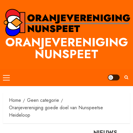
Ga
naar
inhoud
ORANJEVERENIGING
NUNSPEET
Primair
menu
Home
Geen categorie
Oranjevereniging goede doel van Nunspeetse
Heideloop
NIEUWS