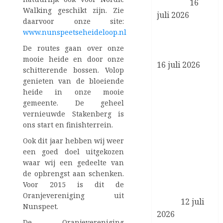
bouwen
16
Walking geschikt zijn. Zie
juli 2026
daarvoor onze site:
Koning brengt
www.nunspeetseheideloop.nl
werkbezoek
De routes gaan over onze
aan Liverpool
mooie heide en door onze
16 juli 2026
schitterende bossen. Volop
Reactie
genieten van de bloeiende
Koning
heide in onze mooie
Willem-
gemeente. De geheel
vernieuwde Stakenberg is
Alexander en
ons start en finishterrein.
Koningin
Maxima op
Ook dit jaar hebben wij weer
het overlijden
een goed doel uitgekozen
waar wij een gedeelte van
van Sheikh
de opbrengst aan schenken.
Hamad bin
Voor 2015 is dit de
Khalifa Al
Oranjevereniging uit
Thani
12 juli
Nunspeet.
2026
De Oranjevereniging