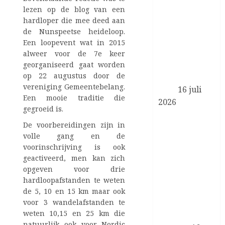
van het
lezen op de blog van een
programma
hardloper die mee deed aan
Zorgevaluatie
de Nunspeetse heideloop.
en Gepast
Een loopevent wat in 2015
Gebruik in de
alweer voor de 7e keer
medisch-
georganiseerd gaat worden
op 22 augustus door de
specialistische
vereniging Gemeentebelang.
zorg
16 juli
Een mooie traditie die
2026
gegroeid is.
Koningin
De voorbereidingen zijn in
Máxima en
volle gang en de
minister
voorinschrijving is ook
Boekholt –
geactiveerd, men kan zich
O’Sullivan
opgeven voor drie
bezoeken de
hardloopafstanden te weten
Achterhoek in
de 5, 10 en 15 km maar ook
het kader van
voor 3 wandelafstanden te
weten 10,15 en 25 km die
biobased
natuurlijk ook voor Nordic