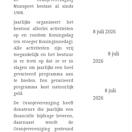
Koning
Nunspeet bestaat al sinds
ontvangt
1908.
ambassadeurs
Jaarlijks organiseert het
ter beëdiging
bestuur allerlei activiteiten
8 juli 2026
op en rondom Koningsdag
Koning opent
(en vroeger Koninginnedag).
Museumpark
Alle activiteiten zijn vrij
VONK
8 juli
toegankelijk en het bestuur
2026
is er trots op dat ze er in
slagen om jaarlijks een heel
Koningin
gevarieerd programma aan
Máxima opent
te bieden. Een gevarieerd
WorldPride
programma kost natuurlijk
2026
8 juli
geld.
2026
De Oranjevereniging heeft
Prinses van
donateurs die jaarlijks een
Oranje rondt
financiële bijdrage leveren,
opdracht bij
daarnaast wordt de
de Koninklijke
Oranjevereniging gesteund