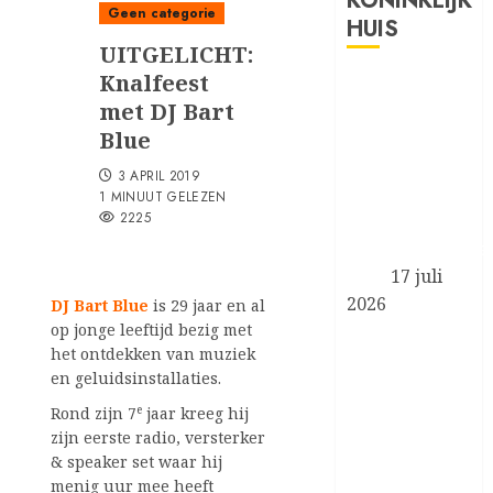
KONINKLIJK
Geen categorie
HUIS
UITGELICHT:
Knalfeest
Prinses van
met DJ Bart
Oranje en
Blue
Koninklijke
Stallen
3 APRIL 2019
aanwezig bij
1 MINUUT GELEZEN
2225
de FEI
Wereldruiterspe
2026
17 juli
2026
DJ Bart Blue
is 29 jaar en al
op jonge leeftijd bezig met
Koningin
het ontdekken van muziek
Máxima
en geluidsinstallaties.
aanwezig bij
e
symposium
Rond zijn 7
jaar kreeg hij
zijn eerste radio, versterker
‘Less is More’
& speaker set waar hij
van het
menig uur mee heeft