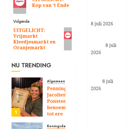
bericht:
ontvangt
Kop van ’t Ende
ambassadeurs
ter beëdiging
Volgende
8 juli 2026
UITGELICHT:
Volgend
Koning opent
Vrijmarkt
bericht:
Museumpark
Kleedjesmarkt en
VONK
8 juli
Oranjemarkt
2026
Koningin
NU TRENDING
Máxima opent
WorldPride
2026
8 juli
Algemeen
2026
Penningmeester
Jacolien
Prinses van
Ponsteen
Oranje rondt
benoemd
opdracht bij
1
tot ere
de Koninklijke
lid
Luchtmacht af
Koningsdag