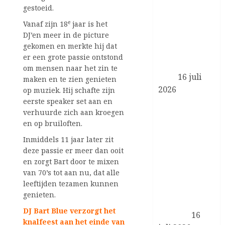
programma
gestoeid.
Zorgevaluatie
e
Vanaf zijn 18
jaar is het
en Gepast
DJ’en meer in de picture
Gebruik in de
gekomen en merkte hij dat
medisch-
er een grote passie ontstond
specialistische
om mensen naar het zin te
zorg
16 juli
maken en te zien genieten
2026
op muziek. Hij schafte zijn
eerste speaker set aan en
Koningin
verhuurde zich aan kroegen
Máxima en
en op bruiloften.
minister
Boekholt –
Inmiddels 11 jaar later zit
deze passie er meer dan ooit
O’Sullivan
en zorgt Bart door te mixen
bezoeken de
van 70’s tot aan nu, dat alle
Achterhoek in
leeftijden tezamen kunnen
het kader van
genieten.
biobased
DJ Bart Blue verzorgt het
bouwen
16
knalfeest aan het einde van