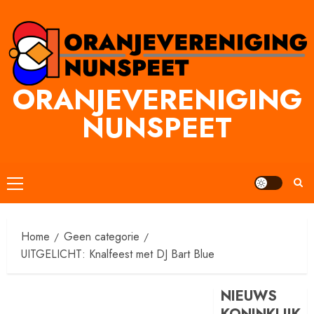
Ga
naar
inhoud
ORANJEVERENIGING
NUNSPEET
Primair
menu
Home
Geen categorie
UITGELICHT: Knalfeest met DJ Bart Blue
NIEUWS