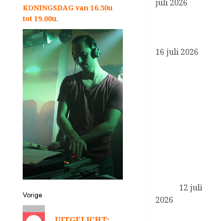
juli 2026
KONINGSDAG van 16.30u
Koning brengt
tot 19.00u.
werkbezoek
Bericht
aan Liverpool
16 juli 2026
navigatie
Reactie
Koning
Willem-
Alexander en
Koningin
Maxima op
het overlijden
van Sheikh
Hamad bin
Khalifa Al
Thani
12 juli
Vorige
2026
Vorig
Koning
UITGELICHT: